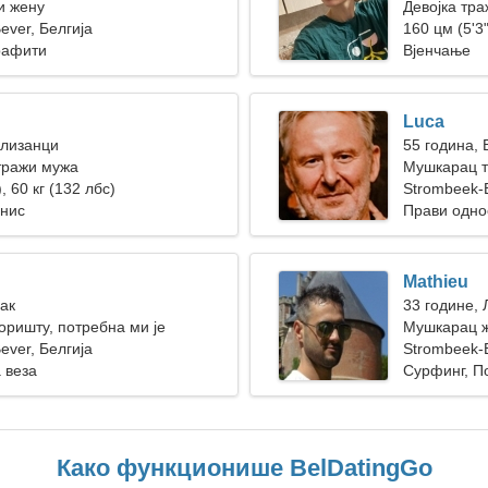
и жену
Девојка тра
ever, Белгија
160 цм (5'3"
рафити
Вјенчање
Luca
Близанци
55 година, 
тражи мужа
Мушкарац т
, 60 кг (132 лбс)
Strombeek-
енис
Прави одно
Mathieu
Рак
33 године, 
оришту, потребна ми је
Мушкарац ж
ена
ever, Белгија
Strombeek-B
 веза
Сурфинг, П
Како функционише BelDatingGo