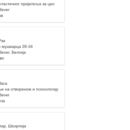
тастичног пријатеља за цео
Bever
ав
Рак
 мушкарца 28-34
ever, Белгија
во
Вага
е на отвореном и психологију
Bever
еза
тар, Шкорпија