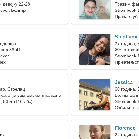
 девојку 22-28
Тражим фан
ever, Белгија
живот
Strombeek-
Права љуб
Stephanie
Водолија
27 година, 
пар 36-41
Жена тражи
ever
Strombeek-B
пех
Пријатељст
Jessica
тар, Стрелац
60 година, 
скамо, ја сам шармантна жена
Волим шетњ
, 53 кг (116 лбс)
Strombeek-
Озбиљна в
Florence
Бик
22 година с