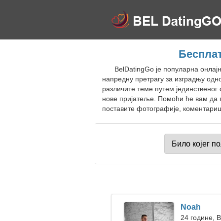
Бесплат
BelDatingGo је популарна онлај
напредну претрагу за изградњу одн
различите теме путем јединственог 
нове пријатеље. Помоћи ће вам да п
поставите фотографије, коментариш
Noah
24 године, 