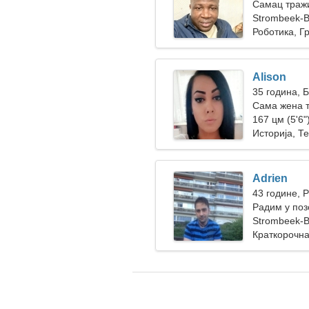
Самац траж
Strombeek-B
Роботика, Г
Alison
35 година, 
Сама жена 
167 цм (5'6")
Историја, Т
Adrien
43 године, 
Радим у поз
грациозна ж
Strombeek-B
Краткорочна