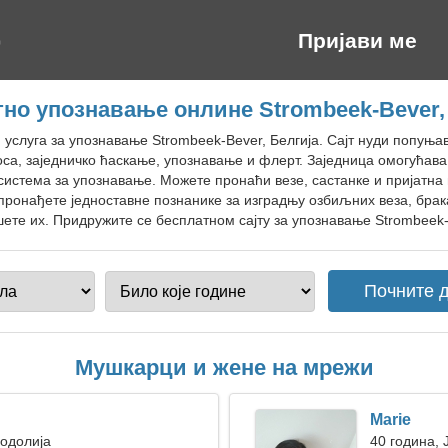
Пријави ме
но упознавање онлине Strombeek-Bever,
н услуга за упознавање Strombeek-Bever, Белгија. Сајт нуди попуњ
оса, заједничко ћаскање, упознавање и флерт. Заједница омогућав
система за упознавање. Можете пронаћи везе, састанке и пријатна 
ронађете једноставне познанике за изградњу озбиљних веза, брака
ете их. Придружите се бесплатном сајту за упознавање Strombeek-B
Мушкарци и жене на мрежи
Marie
Водолија
40 година, 