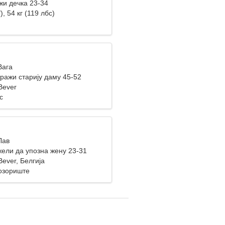
жи дечка 23-34
), 54 кг (119 лбс)
Вага
ражи старију даму 45-52
Bever
с
Лав
ели да упозна жену 23-31
ever, Белгија
озориште