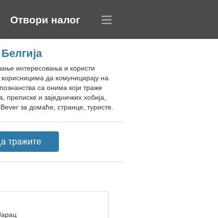
Отвори налог
 Белгија
авање интересовања и користи
а корисницима да комуницирају на
познанства са онима који траже
, преписке и заједничких хобија,
ever за домаће, странце, туристе.
Јарац