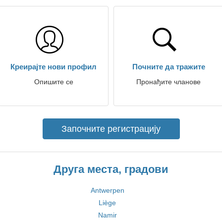
Креирајте нови профил
Почните да тражите
Опишите се
Пронађите чланове
Започните регистрацију
Друга места, градови
Antwerpen
Liège
Namir