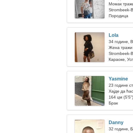
Момак тражи
Strombeek-B
Породица
Lola
34 године, 
Жена тражи 
Strombeek-B
Караоке, Ус
Yasmine
23 године с
Хајде да ћа
164 цм (5'5")
Брак
Danny
32 године, 