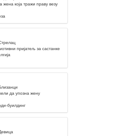
 жена која тражи праву везу
еза
 Стрелац
мотивни пријатељ за састанке
лгија
 Близанци
ели да упозна жену
оди-буилдинг
 Девица