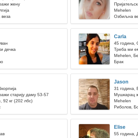
ражи жену
Пријатељска
лгија
Mehelen
 веза
Озбиљна в
Carla
Ован
45 година,
жи дечка
Треба ми е
Mehelen, Бе
во
Брак
Jason
Шкорпија
31 година,
ажи старију даму 53-57
Мушкарац ж
, 92 кг (202 лбс)
Mehelen
с
Риболов, Б
Elise
Лав
55 година,