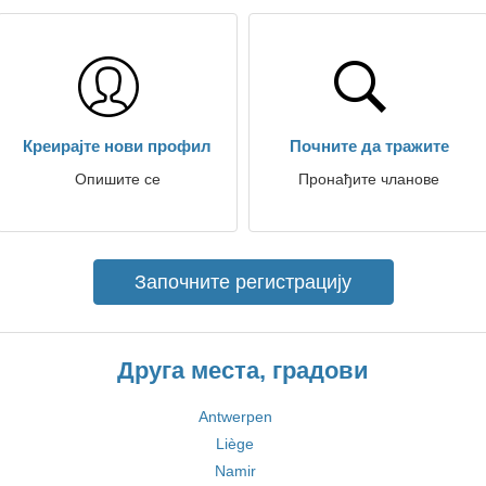
Креирајте нови профил
Почните да тражите
Опишите се
Пронађите чланове
Започните регистрацију
Друга места, градови
Antwerpen
Liège
Namir