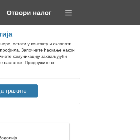
Отвори налог
гија
нере, остати у контакту и склапати
г профила. Започните ћаскање након
чнете комуникацију захваљујући
не састанке. Придружите се
Водолија