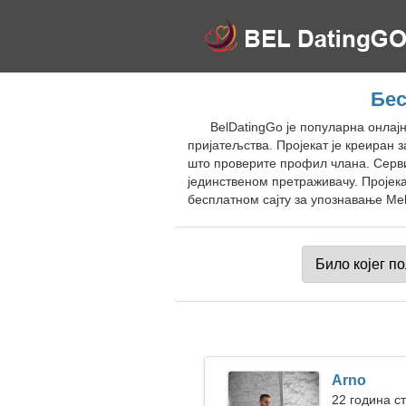
Бес
BelDatingGo је популарна онлајн
пријатељства. Пројекат је креиран
што проверите профил члана. Серви
јединственом претраживачу. Пројека
бесплатном сајту за упознавање Meh
Arno
22 година с