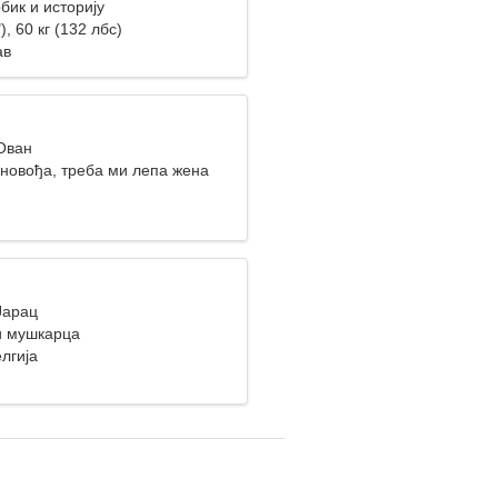
бик и историју
), 60 кг (132 лбс)
ав
 Ован
уновођа, треба ми лепа жена
Јарац
и мушкарца
лгија