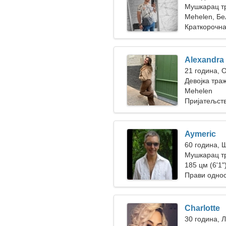
Мушкарац т
Mehelen, Бе
Краткорочна
Alexandra
21 година, 
Девојка тра
Mehelen
Пријатељст
Aymeric
60 година, 
Мушкарац тр
185 цм (6'1")
Прави одно
Charlotte
30 година, 