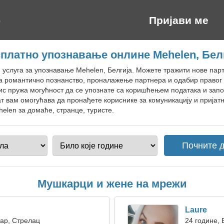
Пријави ме
платно упознавање онлине Mehelen, Бел
 услуга за упознавање Mehelen, Белгија. Можете тражити нове парт
 за романтично познанство, проналажење партнера и одабир право
с пружа могућност да се упознате са коришћењем података и запо
т вам омогућава да пронађете кориснике за комуникацију и пријат
elen за домаће, странце, туристе.
Мушкарци и жене на мрежи
Laure
тар, Стрелац
24 године, 