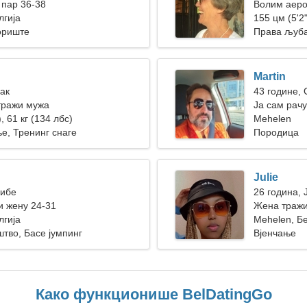
пар 36-38
Волим аеро
лгија
155 цм (5'2"
ориште
Права љуб
Martin
Рак
43 године,
тражи мужа
Ја сам рач
, 61 кг (134 лбс)
Mehelen
е, Тренинг снаге
Породица
Julie
Рибе
26 година, 
 жену 24-31
Жена траж
лгија
Mehelen, Бе
тво, Басе јумпинг
Вјенчање
Како функционише BelDatingGo