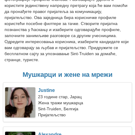
користите јединствену напредну претрагу која ће вам помоћи
да пронађете правог пријатеља за комуникацију,
пријатељство. Ова заједница бира корисничке профиле
користећи посебне филтере за тачке. Створите пријатна
познанства у ћаскању и изаберите одговарајуће профиле,
започните занимљиве разговоре са другим учесницима.
Одредите интересовања корисника, изаберите кандидате који
вам одговарају за љубав и пријатељство. Придружите се
бесплатном сајту за упознавање Sint-Truiden за домаће,
странце, туристе.
Мушкарци и жене на мрежи
Justine
23 године стар, Јарац
Жена тражи мушкарца
Sint-Truiden, Белгија
Пријатељство
Alexandre