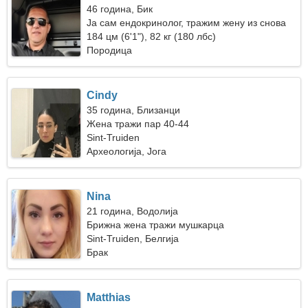
46 година, Бик
Ја сам ендокринолог, тражим жену из снова
184 цм (6'1"), 82 кг (180 лбс)
Породица
Cindy
35 година, Близанци
Жена тражи пар 40-44
Sint-Truiden
Археологија, Јога
Nina
21 година, Водолија
Брижна жена тражи мушкарца
Sint-Truiden, Белгија
Брак
Matthias