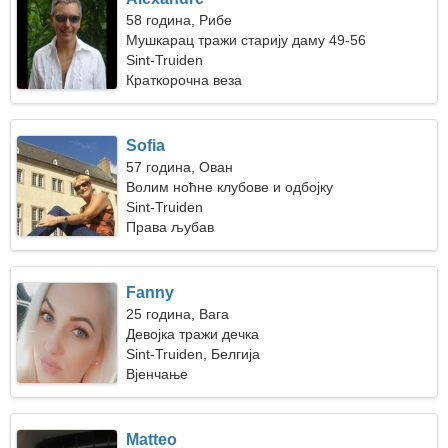
58 година, Рибе
Мушкарац тражи старију даму 49-56
Sint-Truiden
Краткорочна веза
Sofia
57 година, Ован
Волим ноћне клубове и одбојку
Sint-Truiden
Права љубав
Fanny
25 година, Вага
Девојка тражи дечка
Sint-Truiden, Белгија
Вјенчање
Matteo