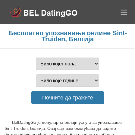
Бесплатно упознавање онлине Sint-
Truiden, Белгија
BelDatingGo је популарна онлајн услуга за упознавање
Sint-Truiden, Белгија. Овај сајт вам омогућава да видите
фотографије профила чланова. Разговарајте удобно и