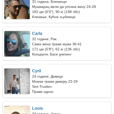
31 година, Близанци
Мушкарац жели да упозна жену 24-28
182 цм (6'0"), 90 кг (198 лбс)
Клизање, Кућни љубимци
Carla
32 године, Рак
Сама жена тражи мужа 38-41
171 цм (5'8"), 62 кг (136 лбс)
Концерти, Басе јумпинг
Cyril
24 године, Девица
Момак тражи девојку 23-29
Sint-Truiden
Прави однос
Louis
34 године, Јарац