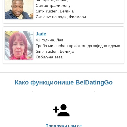
Самац тражи жену
Sint-Truiden, Белгија
Скијање на води, Филмови
Jade
41 година, Лав
Треба ми срећан пријатељ да заједно идемо
на камповање
Sint-Truiden, Белгија
Озбиљна веза
Како функционише BelDatingGo
Придружи нам се