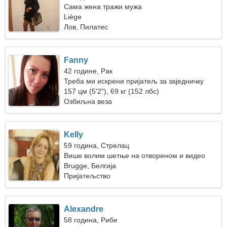
Сама жена тражи мужа
Liège
Лов, Пилатес
Fanny
42 године, Рак
Треба ми искрени пријатељ за заједничку
шетњу
157 цм (5'2"), 69 кг (152 лбс)
Озбиљна веза
Kelly
59 година, Стрелац
Више волим шетње на отвореном и видео
игрице
Brugge, Белгија
Пријатељство
Alexandre
58 година, Рибе