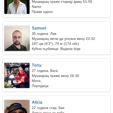
Мушкарац тражи старију даму 51-55
Namir
Прави однос
Samuel
35 година, Лав
Мушкарац жели да упозна жену 23-32
187 цм (6'2"), 79 кг (174 лбс)
Кућни љубимци, Водене боје
Tony
27 година, Вага
Мушкарац тражи жену 26-30
Mons
Породица
Alicia
22 година стар, Бик
Дивна жена за тебе