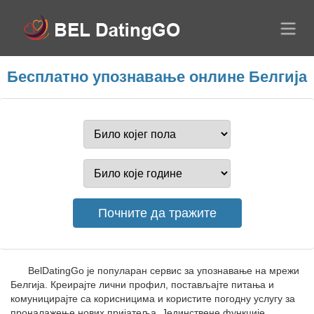
Бесплатно упознавање онлине Белгија
BelDatingGo је популаран сервис за упознавање на мрежи
Белгија. Креирајте лични профил, постављајте питања и
комуницирајте са корисницима и користите погодну услугу за
проналажење нових пријатеља. Јединствене функције