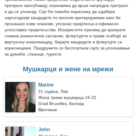
претраге омогућавају члановима да врше напредне претраге
и да се упознају. Сајт ће помоћи кориснику да одабере
најпогодније кандидате по многим критеријумима како би
пронашао нове чланове, упознао пријатеља и ефикасно
успоставио пријатељства. Искористите прилику да креирате
снажне романтичне састанке, флертујете и праве осећаје за
виртуелну комуникацију, бирајте кандидате и флертујте са
корисницима. Придружите се бесплатном сајту за упознавање
за домаће, странце, туристе.
Мушкарци и жене на мрежи
Marine
21 година, Лав
Жена тражи мушкарца 24-32
Grad Bruxelles, Белгија
Вјенчање
John