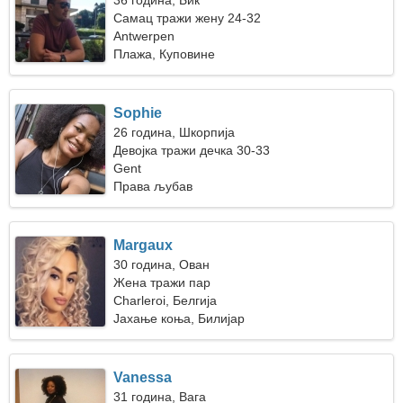
36 година, Бик
Самац тражи жену 24-32
Antwerpen
Плажа, Куповине
Sophie
26 година, Шкорпија
Девојка тражи дечка 30-33
Gent
Права љубав
Margaux
30 година, Ован
Жена тражи пар
Charleroi, Белгија
Јахање коња, Билијар
Vanessa
31 година, Вага