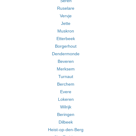
Seren
Ruselare
Vervje
Jette
Muskron
Etterbeek
Borgerhout
Dendermonde
Beveren
Merksem
Turnaut
Berchem
Evere
Lokeren
Wilrijk
Beringen
Dilbeek
Heist-op-den-Berg