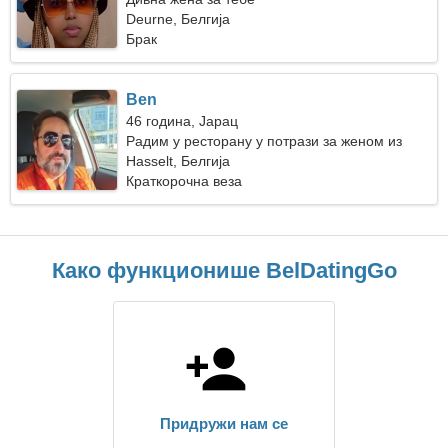
Deurne, Белгија
Брак
Ben
46 година, Јарац
Радим у ресторану у потрази за женом из
снова
Hasselt, Белгија
Краткорочна веза
Како функционише BelDatingGo
Придружи нам се