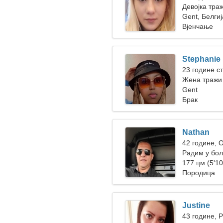
Девојка тра
Gent, Белгиј
Вјенчање
Stephanie
23 године ст
Жена тражи
Gent
Брак
Nathan
42 године, 
Радим у бол
заводљива 
177 цм (5'10
Породица
Justine
43 године, 