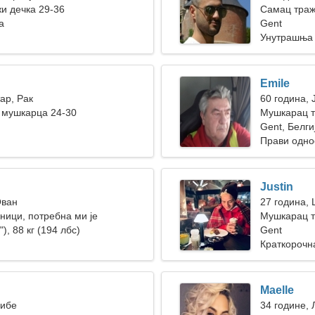
жи дечка 29-36
Самац траж
а
Gent
Унутрашња 
Emile
ар, Рак
60 година, 
 мушкарца 24-30
Мушкарац т
Gent, Белги
Прави одно
Justin
Ован
27 година,
ници, потребна ми је
Мушкарац т
жена
"), 88 кг (194 лбс)
Gent
Краткорочн
Maelle
Рибе
34 године, 