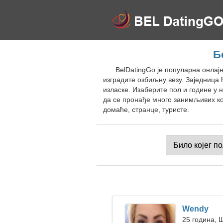
Б
BelDatingGo је популарна онлај
изградите озбиљну везу. Заједница
изласке. Изаберите пол и године у 
да се пронађе много занимљивих ком
домаће, странце, туристе.
Wendy
25 година, 