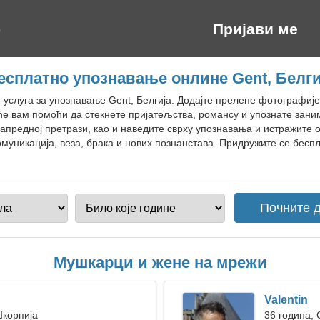
Пријави ме
есплатно упознавање онлине Gent, Белги
н услуга за упознавање Gent, Белгија. Додајте прелепе фотографиј
 ће вам помоћи да стекнете пријатељства, романсу и упознате за
напредној претрази, као и наведите сврху упознавања и истражите
уникација, веза, брака и нових познанстава. Придружите се беспл
Мушкарци и жене на мрежи
Valentin
Шкорпија
36 година,