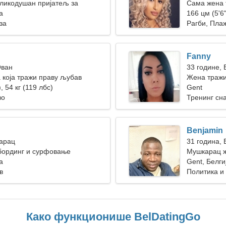
ликодушан пријатељ за
Сама жена 
а
166 цм (5'6"
за
Рагби, Пла
Fanny
Ован
33 године,
 која тражи праву љубав
Жена тражи
, 54 кг (119 лбс)
Gent
во
Тренинг сн
Benjamin
Јарац
31 година, 
бординг и сурфовање
Мушкарац ж
а
Gent, Белги
в
Политика и
Како функционише BelDatingGo