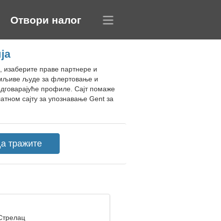
Отвори налог
ја
е, изаберите праве партнере и
нимљиве људе за флертовање и
 одговарајуће профиле. Сајт помаже
атном сајту за упознавање Gent за
 Стрелац