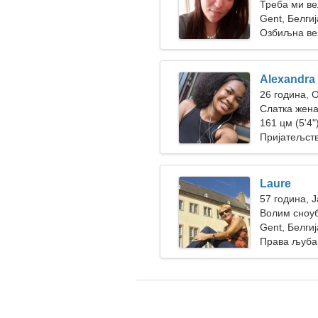
Треба ми ве
састанке
Gent, Белгиј
Озбиљна ве
Alexandra
26 година, 
Слатка жена
161 цм (5'4")
Пријатељст
Laure
57 година, 
Волим сноу
Gent, Белгиј
Права љуба