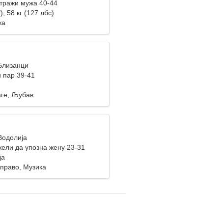
тражи мужа 40-44
), 58 кг (127 лбс)
жа
 Близанци
 пар 39-41
аге, Љубав
Водолија
ели да упозна жену 23-31
ја
 право, Музика