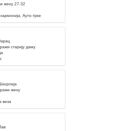
и жену 27-32
хармонија, Ауто-трке
Јарац
ражи старију даму
ја
с
 Шкорпија
ражи жену
а веза
Лав