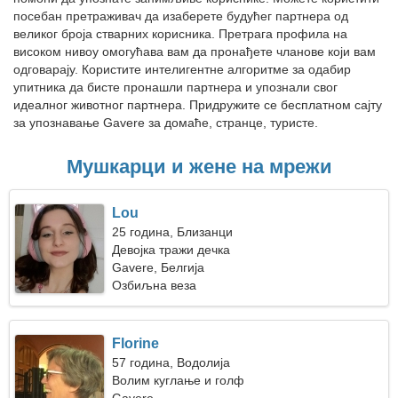
посебан претраживач да изаберете будућег партнера од
великог броја стварних корисника. Претрага профила на
високом нивоу омогућава вам да пронађете чланове који вам
одговарају. Користите интелигентне алгоритме за одабир
упитника да бисте пронашли партнера и упознали свог
идеалног животног партнера. Придружите се бесплатном сајту
за упознавање Gavere за домаће, странце, туристе.
Мушкарци и жене на мрежи
Lou
25 година, Близанци
Девојка тражи дечка
Gavere, Белгија
Озбиљна веза
Florine
57 година, Водолија
Волим куглање и голф