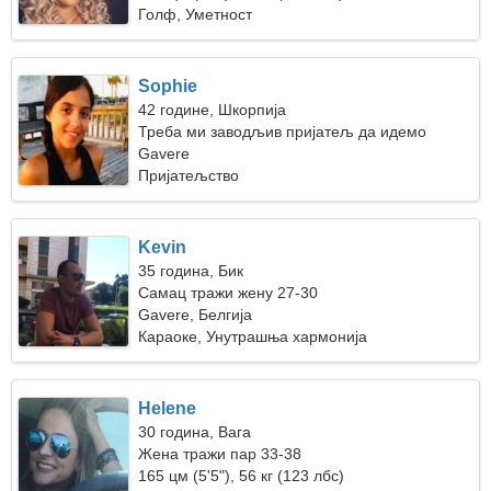
Голф, Уметност
Sophie
42 године, Шкорпија
Треба ми заводљив пријатељ да идемо
заједно на камповање
Gavere
Пријатељство
Kevin
35 година, Бик
Самац тражи жену 27-30
Gavere, Белгија
Караоке, Унутрашња хармонија
Helene
30 година, Вага
Жена тражи пар 33-38
165 цм (5'5"), 56 кг (123 лбс)