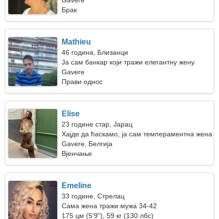
Gavere
Брак
Mathieu
46 година, Близанци
Ја сам банкар који тражи елегантну жену
Gavere
Прави однос
Elise
23 године стар, Јарац
Хајде да ћаскамо, ја сам темпераментна жена
Gavere, Белгија
Вјенчање
Emeline
33 године, Стрелац
Сама жена тражи мужа 34-42
175 цм (5'9"), 59 кг (130 лбс)