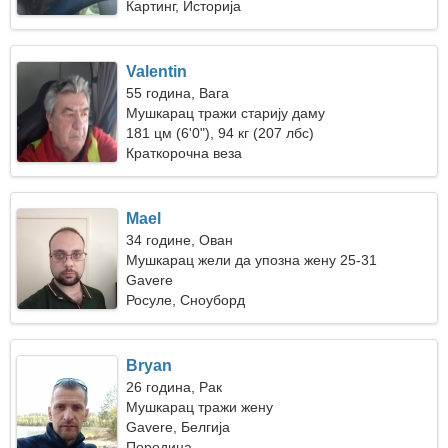
Картинг, Историја
Valentin
55 година, Вага
Мушкарац тражи старију даму
181 цм (6'0"), 94 кг (207 лбс)
Краткорочна веза
Mael
34 године, Ован
Мушкарац жели да упозна жену 25-31
Gavere
Росуле, Сноуборд
Bryan
26 година, Рак
Мушкарац тражи жену
Gavere, Белгија
Породица