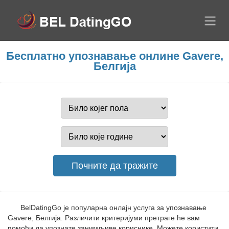
Бесплатно упознавање онлине Gavere,
Белгија
BelDatingGo је популарна онлајн услуга за упознавање
Gavere, Белгија. Различити критеријуми претраге ће вам
помоћи да упознате занимљиве кориснике. Можете користити