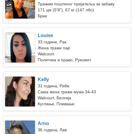
Тражим поштеног пријатеља за забаву
171 цм (5'8"), 67 кг (147 лбс)
Брак
Louise
33 године, Рак
Жена тражи пар
Walcourt
Политика и право, Рукомет
Kelly
31 година, Рибе
Сама жена тражи мужа 34-43
Walcourt, Белгија
Куглање, Пливање
Arno
36 година, Лав