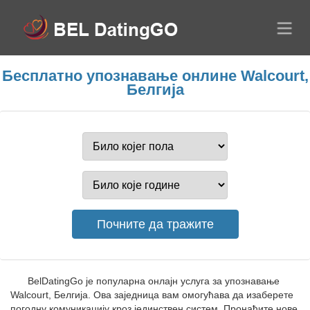
Бесплатно упознавање онлине Walcourt,
Белгија
BelDatingGo је популарна онлајн услуга за упознавање
Walcourt, Белгија. Ова заједница вам омогућава да изаберете
погодну комуникацију кроз јединствен систем. Пронађите нове