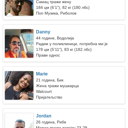
Самац тражи жену
184 цм (6'1"), 82 кг (180 лбс)
Поп Музика, Риболов
Danny
44 године, Водолија
Радим у поликлиници, потребна ми је
духовита жена
178 цм (5'11"), 83 кг (182 лбс)
Прави однос
Marie
21 година, Бик
Жена тражи мушкарца
Walcourt
Пријатељство
Jordan
26 година, Рибе
Момак тражи девојку 23-29