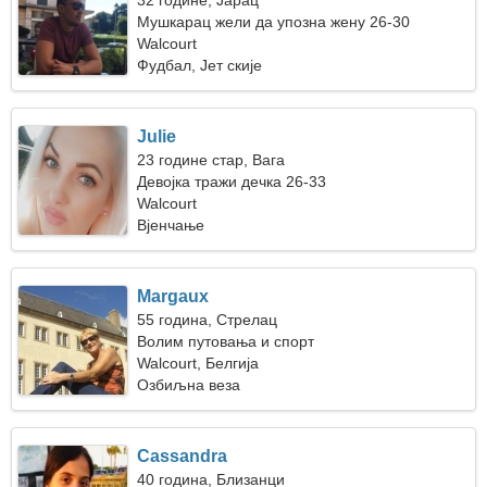
32 године, Јарац
Мушкарац жели да упозна жену 26-30
Walcourt
Фудбал, Јет скије
Julie
23 године стар, Вага
Девојка тражи дечка 26-33
Walcourt
Вјенчање
Margaux
55 година, Стрелац
Волим путовања и спорт
Walcourt, Белгија
Озбиљна веза
Cassandra
40 година, Близанци