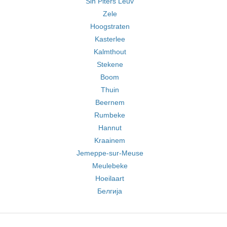
Sin Piters Leuv
Zele
Hoogstraten
Kasterlee
Kalmthout
Stekene
Boom
Thuin
Beernem
Rumbeke
Hannut
Kraainem
Jemeppe-sur-Meuse
Meulebeke
Hoeilaart
Белгија