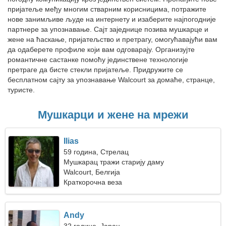
пријатеље међу многим стварним корисницима, потражите
нове занимљиве људе на интернету и изаберите најпогодније
партнере за упознавање. Сајт заједнице позива мушкарце и
жене на ћаскање, пријатељство и претрагу, омогућавајући вам
да одаберете профиле који вам одговарају. Организујте
романтичне састанке помоћу јединствене технологије
претраге да бисте стекли пријатеље. Придружите се
бесплатном сајту за упознавање Walcourt за домаће, странце,
туристе.
Мушкарци и жене на мрежи
Ilias
59 година, Стрелац
Мушкарац тражи старију даму
Walcourt, Белгија
Краткорочна веза
Andy