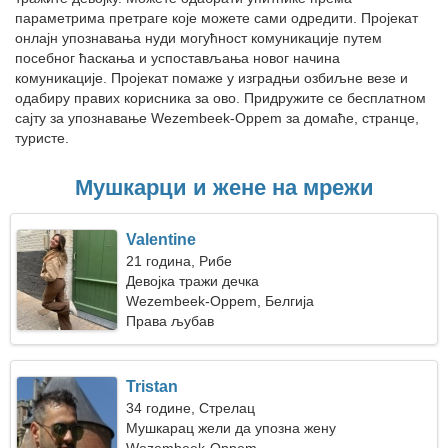
параметрима претраге које можете сами одредити. Пројекат
онлајн упознавања нуди могућност комуникације путем
посебног ћаскања и успостављања новог начина
комуникације. Пројекат помаже у изградњи озбиљне везе и
одабиру правих корисника за ово. Придружите се бесплатном
сајту за упознавање Wezembeek-Oppem за домаће, странце,
туристе.
Мушкарци и жене на мрежи
Valentine
21 година, Рибе
Девојка тражи дечка
Wezembeek-Oppem, Белгија
Права љубав
Tristan
34 године, Стрелац
Мушкарац жели да упозна жену