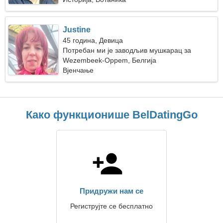
Justine
45 година, Девица
Потребан ми је заводљив мушкарац за
путовање
Wezembeek-Oppem, Белгија
Вјенчање
Како функционише BelDatingGo
Придружи нам се
Региструјте се бесплатно