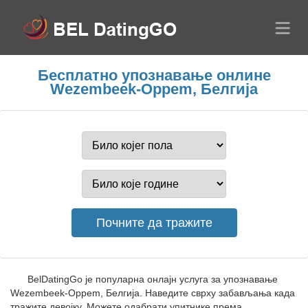
Бесплатно упознавање онлине
Wezembeek-Oppem, Белгија
BelDatingGo је популарна онлајн услуга за упознавање
Wezembeek-Oppem, Белгија. Наведите сврху забављања када
тражите девојку. Можете одабрати упитнике према