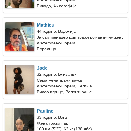
Wezembeek-Oppem
Пикадо, Филозофија
Mathieu
44 године, Водолија
Ја сам менаџер који тражи романтичну жену
Wezembeek-Oppem
Породица
Jade
32 године, Близанци
Сама жена тражи мужа
Wezembeek-Oppem, Белгија
Видео игрице, Волонтирање
Pauline
33 године, Вага
Жена тражи пар
160 цм (5'3"), 63 кг (138 лбс)