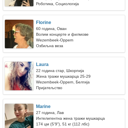
Роботика, Социологија
Florine
60 година, Ован
Волим концерте и филмове
Wezembeek-Oppem
Озбиљна веза
Laura
22 година стар, Шкорпија
Жена тражи мушкарца 25-29
Wezembeek-Oppem, Белгија
Пријатељство
Marine
27 година, Лав
Интелигентна жена тражи мушкарца
174 цм (5'9"), 51 кг (112 лбс)