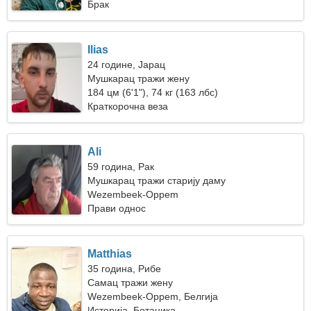
Брак
Ilias
24 године, Јарац
Мушкарац тражи жену
184 цм (6'1"), 74 кг (163 лбс)
Краткорочна веза
Ali
59 година, Рак
Мушкарац тражи старију даму
Wezembeek-Oppem
Прави однос
Matthias
35 година, Рибе
Самац тражи жену
Wezembeek-Oppem, Белгија
Историја, Ботаника