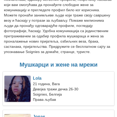
који вам омогућава да пронађете слободне жене за
комуникацију и прегледате профил било ког корисника.
Можете пронаћи занимљиве људе који траже своју савршену
везу и ћаскају у потрази за љубављу. Помаже милионима
људи да пронађу одговарајуће профиле, погледају
фотографије, ћаскају. Удобна комуникација са јединственим
претраживачем за одабир профила мушкараца и жена за
проналажење нових пријатеља, озбиљних веза, брака,
састанака, пријатељства. Придружите се бесплатном сајту за
упознавање Soignies за домаће, странце, туристе.
Мушкарци и жене на мрежи
Lola
21 година, Вага
Девојка тражи дечка 26-30
Soignies, Белгија
Права љубав
Jonas