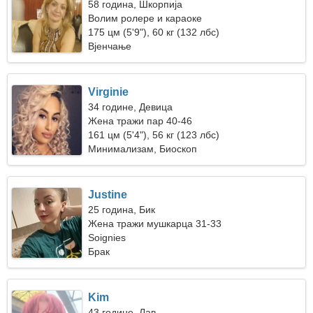
58 година, Шкорпија
Волим ролере и караоке
175 цм (5'9"), 60 кг (132 лбс)
Вјенчање
Virginie
34 године, Девица
Жена тражи пар 40-46
161 цм (5'4"), 56 кг (123 лбс)
Минимализам, Биоскоп
Justine
25 година, Бик
Жена тражи мушкарца 31-33
Soignies
Брак
Kim
43 године, Лав