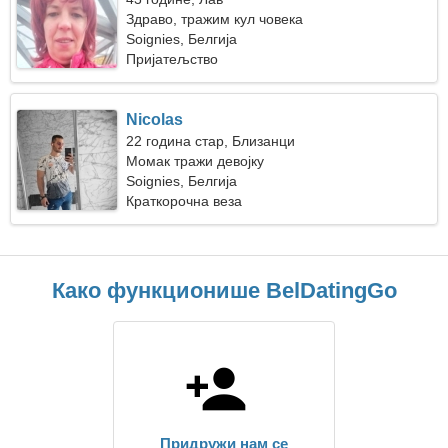
Здраво, тражим кул човека
Soignies, Белгија
Пријатељство
Nicolas
22 година стар, Близанци
Момак тражи девојку
Soignies, Белгија
Краткорочна веза
Како функционише BelDatingGo
Придружи нам се