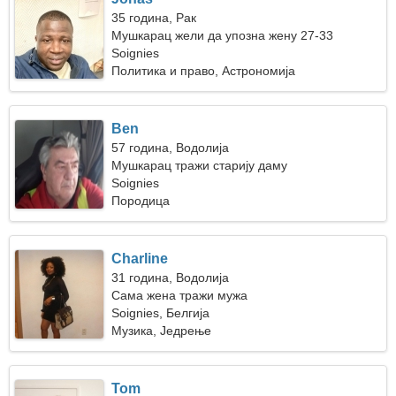
35 година, Рак
Мушкарац жели да упозна жену 27-33
Soignies
Политика и право, Астрономија
Ben
57 година, Водолија
Мушкарац тражи старију даму
Soignies
Породица
Charline
31 година, Водолија
Сама жена тражи мужа
Soignies, Белгија
Музика, Једрење
Tom