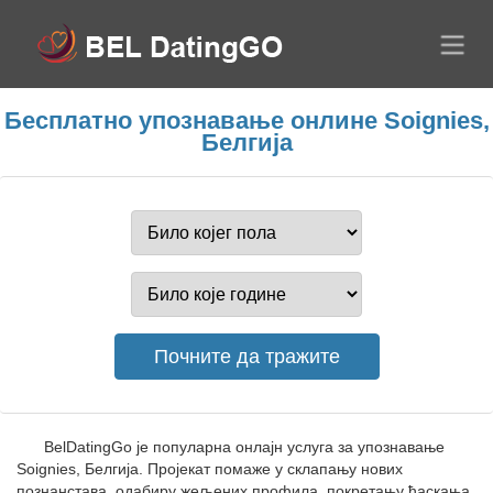
Бесплатно упознавање онлине Soignies,
Белгија
BelDatingGo је популарна онлајн услуга за упознавање
Soignies, Белгија. Пројекат помаже у склапању нових
познанстава, одабиру жељених профила, покретању ћаскања