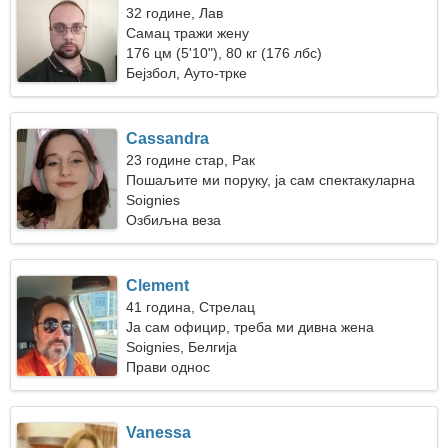
32 године, Лав
Самац тражи жену
176 цм (5'10"), 80 кг (176 лбс)
Бејзбол, Ауто-трке
Cassandra
23 године стар, Рак
Пошаљите ми поруку, ја сам спектакуларна
жена
Soignies
Озбиљна веза
Clement
41 година, Стрелац
Ја сам официр, треба ми дивна жена
Soignies, Белгија
Прави однос
Vanessa