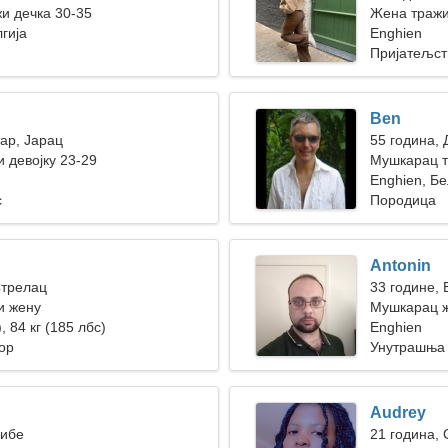
жи дечка 30-35
Жена тражи
гија
Enghien
Пријатељст
Ben
тар, Јарац
55 година,
 девојку 23-29
Мушкарац т
Enghien, Бе
с
Породица
Antonin
Стрелац
33 године,
и жену
Мушкарац ж
, 84 кг (185 лбс)
Enghien
ор
Унутрашња 
Audrey
Рибе
21 година,