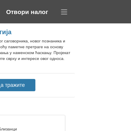
Отвори налог
гија
г саговорника, новог познаника и
оћу паметне претраге на основу
ања у наменском ћаскању. Пројекат
е сврху и интересе овог односа.
 Близанци