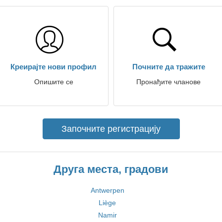
Креирајте нови профил
Почните да тражите
Опишите се
Пронађите чланове
Започните регистрацију
Друга места, градови
Antwerpen
Liège
Namir