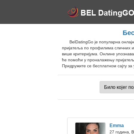
Бес
BelDatingGo је популарна онлај
пријатеља по профилима сличних и
више критеријума. Онлине упознав
ће помоћи у проналажењу пријатељс
Придружите се бесплатном сајту за 
Emma
27 година, 