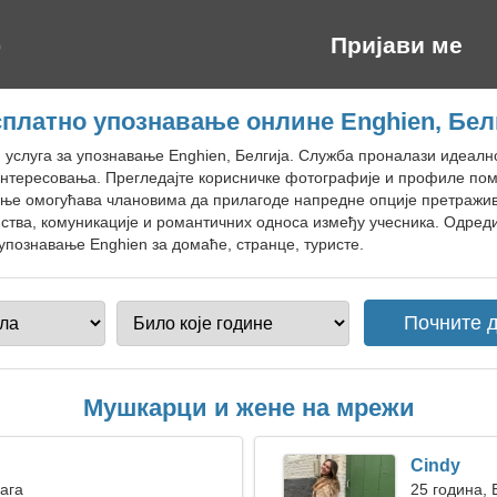
Пријави ме
платно упознавање онлине Enghien, Бел
н услуга за упознавање Enghien, Белгија. Служба проналази идеално
нтересовања. Прегледајте корисничке фотографије и профиле пом
ање омогућава члановима да прилагоде напредне опције претражив
тва, комуникације и романтичних односа између учесника. Одредит
упознавање Enghien за домаће, странце, туристе.
Мушкарци и жене на мрежи
Cindy
Вага
25 година,