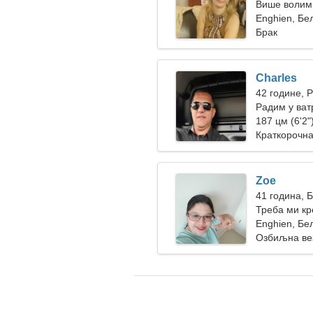
Више волим
Enghien, Бел
Брак
Charles
42 године, 
Радим у ват
ватреном ж
187 цм (6'2")
Краткорочна
Zoe
41 година, 
Треба ми кр
плешемо
Enghien, Бел
Озбиљна ве