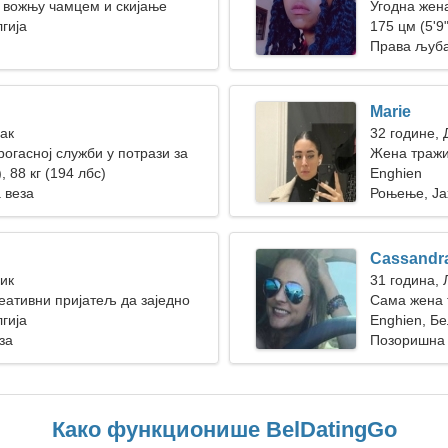
 вожњу чамцем и скијање
Угодна жена
гија
175 цм (5'9"
Права љуб
Marie
Рак
32 године,
рогасној служби у потрази за
Жена тражи
еном
, 88 кг (194 лбс)
Enghien
 веза
Роњење, Ја
Cassandr
Бик
31 година, 
еативни пријатељ да заједно
Сама жена 
гија
Enghien, Бе
за
Позоришна 
Како функционише BelDatingGo