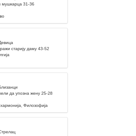
 мушкарца 31-36
во
 Девица
ражи старију даму 43-52
лгија
 Близанци
ели да упозна жену 25-28
хармонија, Филозофија
 Стрелац