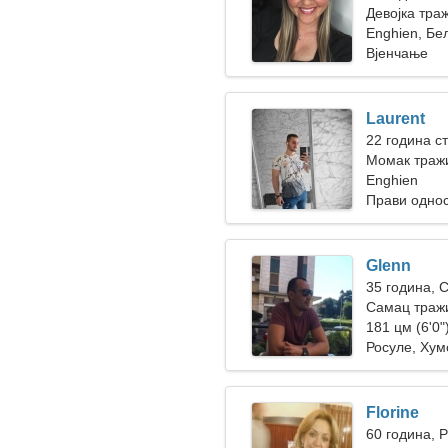
Девојка тра
Enghien, Бел
Вјенчање
Laurent
22 година с
Момак тражи
Enghien
Прави одно
Glenn
35 година, 
Самац траж
181 цм (6'0")
Росуле, Хум
Florine
60 година, 