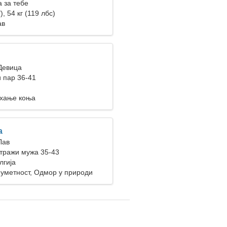
 за тебе
), 54 кг (119 лбс)
ав
 Девица
 пар 36-41
хање коња
a
Лав
тражи мужа 35-43
лгија
уметност, Одмор у природи