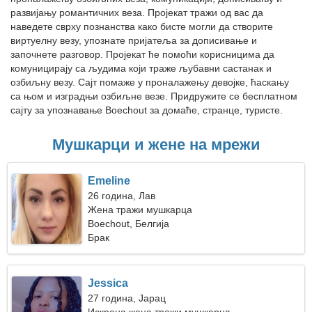
развијању романтичних веза. Пројекат тражи од вас да
наведете сврху познанства како бисте могли да створите
виртуелну везу, упознате пријатеља за дописивање и
започнете разговор. Пројекат ће помоћи корисницима да
комуницирају са људима који траже љубавни састанак и
озбиљну везу. Сајт помаже у проналажењу девојке, ћаскању
са њом и изградњи озбиљне везе. Придружите се бесплатном
сајту за упознавање Boechout за домаће, странце, туристе.
Мушкарци и жене на мрежи
Emeline
26 година, Лав
Жена тражи мушкарца
Boechout, Белгија
Брак
Jessica
27 година, Јарац