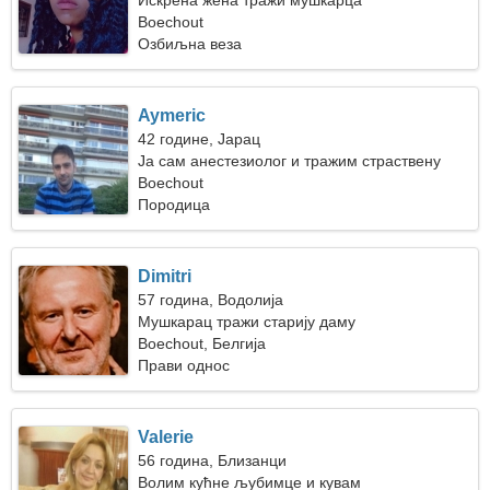
Искрена жена тражи мушкарца
Boechout
Озбиљна веза
Aymeric
42 године, Јарац
Ја сам анестезиолог и тражим страствену
жену
Boechout
Породица
Dimitri
57 година, Водолија
Мушкарац тражи старију даму
Boechout, Белгија
Прави однос
Valerie
56 година, Близанци
Волим кућне љубимце и кувам