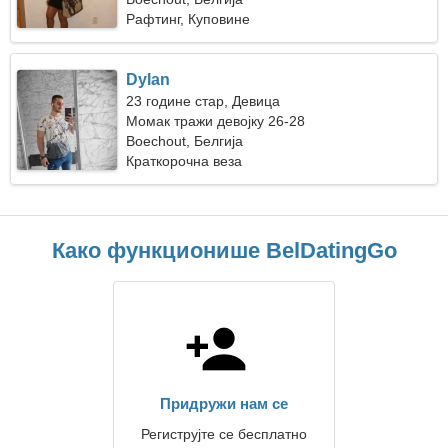
Рафтинг, Куповине
Dylan
23 године стар, Девица
Момак тражи девојку 26-28
Boechout, Белгија
Краткорочна веза
Како функционише BelDatingGo
Придружи нам се
Региструјте се бесплатно