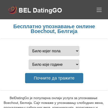
Бесплатно упознавање онлине
Boechout, Белгија
BelDatingGo је популарна онлајн услуга за упознавање
Boechout, Белгија. Сајт помаже у упознавању слободних жена,
проналажењу озбиљних веза, комуникацији, дописивању и