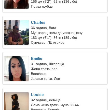
156 цм (5'2"), 62 кг (136 лбс)
Права љубав
Charles
36 година, Вага
Мушкарац жели да упозна жену
183 цм (6'1"), 86 кг (189 лбс)
Сунчање, ПЦ игрице
Emilie
31 година, Шкорпија
Жена тражи пар
Boechout
Јахање коња, Лов
Louise
32 године, Девица
Сама жена тражи мужа 33-44
Boechout, Белгија