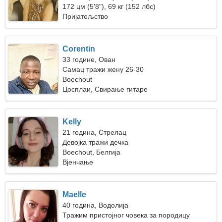
172 цм (5'8"), 69 кг (152 лбс)
Пријатељство
Corentin
33 године, Ован
Самац тражи жену 26-30
Boechout
Цосплаи, Свирање гитаре
Kelly
21 година, Стрелац
Девојка тражи дечка
Boechout, Белгија
Вјенчање
Maelle
40 година, Водолија
Тражим пристојног човека за породицу